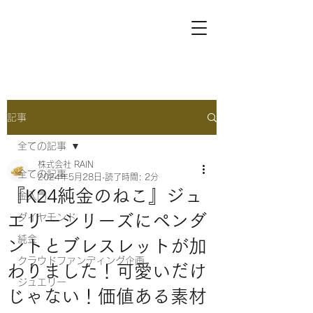
記事
全ての記事
株式会社 RAIN
全ての記事
2024年5月28日
読了時間: 2分
『K24純金のねこ』ジュ
金入門
エリーシリーズにペンダ
ダイヤモンド
純金
ントとブレスレットが加
クラウドファンディング企画
わりました！可愛いだけ
ジュエリー
じゃない！価値ある素材