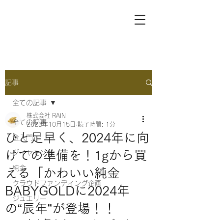
記事
全ての記事
株式会社 RAIN
全ての記事
2023年10月15日
読了時間: 1分
ひと足早く、2024年に向
金入門
けての準備を！1gから買
ダイヤモンド
純金
える「かわいい純金
クラウドファンディング企画
BABYGOLDに2024年
ジュエリー
の“辰年”が登場！！