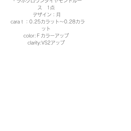
・ラボグロウンダイヤモンドルー
ス　1点 
デザイン：月
 caraｔ：0.25カラット〜0.28カラ
ット 
color:Ｆカラーアップ 
clarity:VS2アップ 
cut:ファンシーカット
・専用額縁ケース入り 
・鑑定書付き