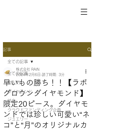
記事
全ての記事
株式会社 RAIN
全ての記事
2024年2月6日
読了時間: 3分
早いもの勝ち！！【ラボ
金入門
グロウンダイヤモンド】
ダイヤモンド
純金
限定20ピース。ダイヤモ
クラウドファンディング企画
ンドでは珍しい可愛い“ネ
ジュエリー
コ”と“月”のオリジナルカ