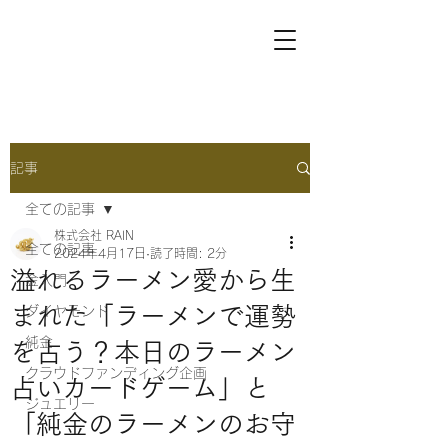
記事
全ての記事
株式会社 RAIN
全ての記事
2024年4月17日
読了時間: 2分
溢れるラーメン愛から生
金入門
まれた「ラーメンで運勢
ダイヤモンド
純金
を占う？本日のラーメン
クラウドファンディング企画
占いカードゲーム」と
ジュエリー
「純金のラーメンのお守