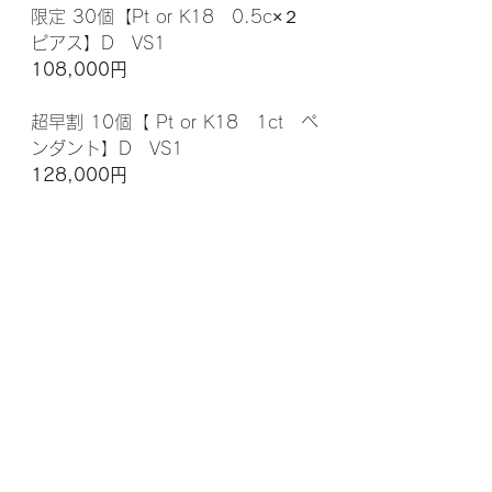
限定 30個【Pt or K18　0.5c×２　
ピアス】D　VS1　
108,000円
超早割 10個【 Pt or K18　1ct　ペ
ンダント】D　VS1　
128,000円
限定30個【 K10　1ct　ペンダン
ト】D　VS1
128,000円
限定 30個【Pt or K18　1ct　ペン
ダント】D　VS1　
158,000円
限定 30個【Pt or K18　1ct　リン
グ】D　VS1 　