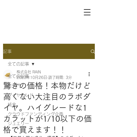
記事
全ての記事
株式会社 RAIN
全ての記事
2023年10月26日
読了時間: 3分
驚きの価格！本物だけど
金入門
高くない大注目のラボダ
ダイヤモンド
純金
イヤ。ハイグレードな1
クラウドファンディング企画
カラットが1/10以下の価
ジュエリー
格で買えます！！