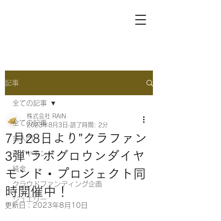
記事
全ての記事
株式会社 RAIN
全ての記事
2023年8月3日
読了時間: 2分
7月28日より"クラファン
金入門
3弾"ラボグロウンダイヤ
ダイヤモンド
純金
モンド・プロジェクト同
クラウドファンディング企画
時開催中！
ジュエリー
更新日：
2023年8月10日