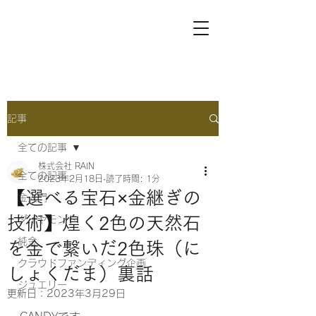
記事
全ての記事
株式会社 RAIN
全ての記事
2023年2月18日
読了時間: 1分
【選べる宝石×金継ぎの
金入門
技術】煌く2色の天然石
ダイヤモンド
純金
を金で繋いだ2色珠（に
クラウドファンディング企画
しょくだま）裏話
ジュエリー
更新日：
2023年3月29日