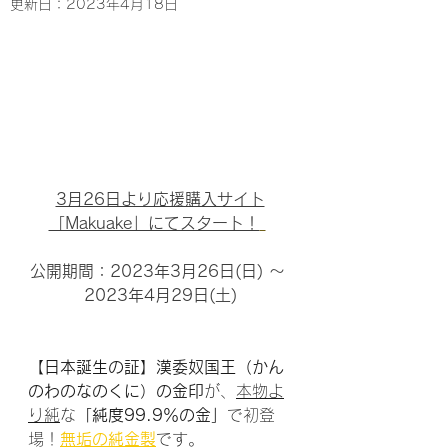
更新日：
2023年4月18日
3月26日より応援購入サイト
「Makuake」にてスタート！
公開期間：2023年3月26日(日) 〜 
2023年4月29日(土)
【日本誕生の証】漢委奴国王（かん
のわのなのくに）の金印
が、
本物よ
り純
な
「純度99.9％の金」
で初登
場！
無垢の純金製
です。