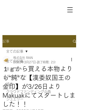
記事
全ての記事
株式会社 RAIN
全ての記事
2023年3月27日
読了時間: 2分
１ｇから買える本物より
金入門
も“純”な【漢委奴国王の
ダイヤモンド
純金
金印】が3/26日より
クラウドファンディング企画
Makuakにてスタートしま
ジュエリー
した！！