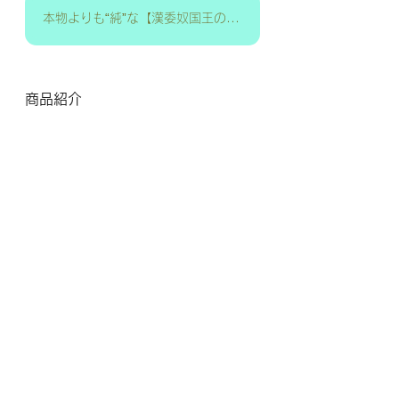
本物よりも“純”な【漢委奴国王の金印】はコチラ！
商品紹介