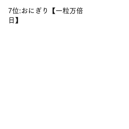
7位:おにぎり【一粒万倍
日】
みんな大好き、日本のソウルフー
ド“純金のおにぎり”のお守りです。