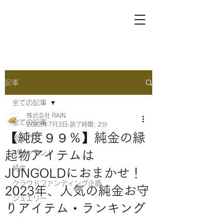
記事
全ての記事
株式会社 RAIN
全ての記事
2023年7月3日
読了時間: 2分
【純度９９％】純金の縁
金入門
起物アイテムは
ダイヤモンド
純金
JUNGOLDにおまかせ！
クラウドファンディング企画
2023年、人気の純金お守
ジュエリー
りアイテム・ランキング