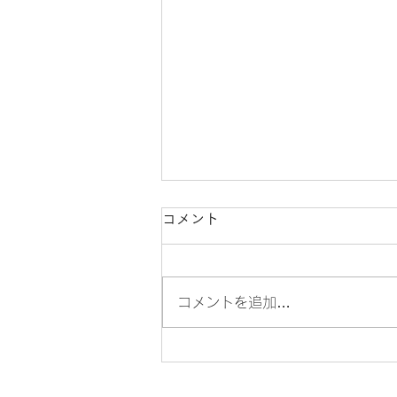
コメント
コメントを追加…
2025年は金運の象徴【巳
年】。今年もやります！