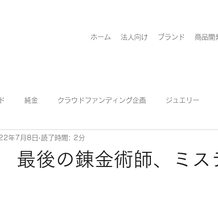
ホーム
法人向け
ブランド
商品開
ド
純金
クラウドファンディング企画
ジュエリー
22年7月8日
読了時間: 2分
 最後の錬金術師、ミス