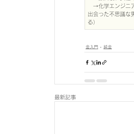
　→化学エンジニ
出会った不思議な
る）
金入門
純金
最新記事