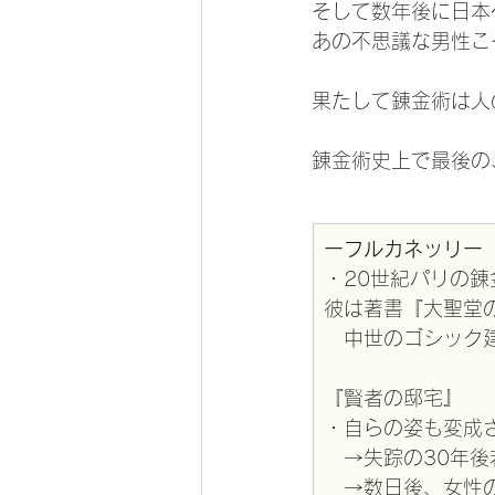
そして数年後に日本
あの不思議な男性こ
果たして錬金術は人
錬金術史上で最後の
ーフルカネッリー
・20世紀パリの錬
彼は著書『大聖堂
　中世のゴシック
『賢者の邸宅』
・自らの姿も変成
　→失踪の30年
　→数日後、女性