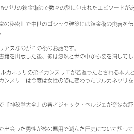
世紀パリの錬金術師で数々の謎に包まれたエピソードが
堂の秘密』で中世のゴシック建築には錬金術の奥義を伝
。
リアスなのがこの後のお話です。
書籍を出版した後、彼は忽然と世の中から姿を消してし
フルカネッリの弟子カンスリエが若返ったとされる本人
カンスリエは今度は女性の姿に変わったフルカネッリを
で『神秘学大全』の著者ジャック・ベルジェが奇妙な証
で出会った男性が核の悪用で滅んだ歴史について語って